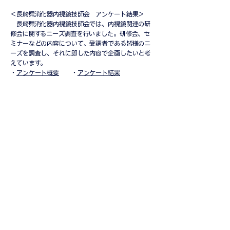
＜長崎県消化器内視鏡技師会 アンケート結果＞
長崎県消化器内視鏡技師会では、内視鏡関連の研
修会に関するニーズ調査を行いました。研修会、セ
ミナーなどの内容について、受講者である皆様のニ
ーズを調査し、それに即した内容で企画したいと考
えています。
・
アンケート概要
・
アンケート結果
熊本県消化器内視鏡技師会
■熊本県支部の情報は
こちらから
宮﨑県消化器内視鏡技師会
■第2回 宮崎県・大分県 消化器内視鏡技師研修
会
2024年12月7日（土）13:30～16:30
詳細はこちら