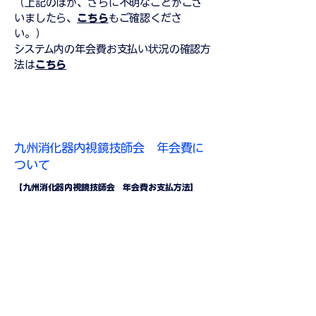
（上記のほか、さらに不明なことがござ
いましたら、
こちら
もご確認くださ
い。）
システム内の年会費お支払い状況の確認方
法は
こちら
九州消化器内視鏡技師会 年会費に
ついて
【九州消化器内視鏡技師会 年会費お支払方法】
①クレジット決済
②コンビニ決済
③銀行振込…＜振込先＞九州消化器内視鏡技師
会 ＜銀行名＞ゆうちょ銀行（9900) ＜支店名＞
一七九（179) ＜預金種別＞当座 ＜口座番号＞
0101078 ＜口座名義＞キユウシユウシヨウカキ
ナイシキヨウギシカイ
（重要)