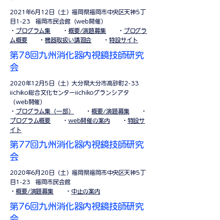
2021年6月12日（土）福岡県福岡市中央区天神5丁
目1-23 福岡市民会館（web開催）
​・
プログラム集
・
概要/演題募集
・
プログラ
ム概要
・
機器取扱い講習会
・
特設サイト
第78回九州消化器内視鏡技師研究
会
2020年12月5日（土）
大分県大分市高砂町2-33
iichiko総合文化センターiichikoグランシアタ
（web開催）
・
プログラム集（一部）
・
概要/演題募集
・
プログラム概要
・
web開催の案内
・
特設サ
イト
第77回九州消化器内視鏡技師研究
会
2020年6月20日（土）
福岡県福岡市中央区天神5丁
目1-23 福岡市民会館
​・
概要/演題募集
・
中止の案内
第76回九州消化器内視鏡技師研究
会