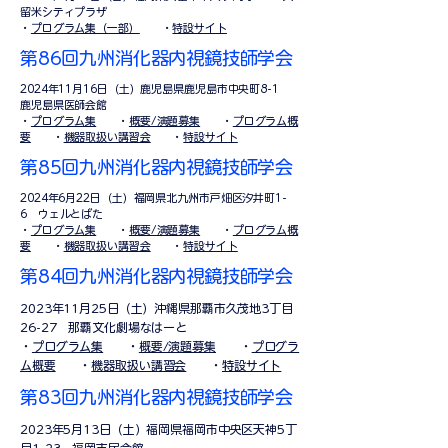
留米シティプラザ
​・
プログラム集（一部）
・
特設サイト
第86回九州消化器内視鏡技師学会
2024年11月16日（土）鹿児島県鹿児島市中央町8-1
鹿児島県医師会館
​・
プログラム集
・
概要/演題募集
・
プログラム概
要
・
機器取扱い講習会
・
特設サイト
第85回九州消化器内視鏡技師学会
2024年6月22日（土）福岡県北九州市戸畑区汐井町1-
6 ウェルとばた
​・
プログラム集
・
概要/演題募集
・
プログラム概
要
・
機器取扱い講習会
・
特設サイト
第84回九州消化器内視鏡技師学会
2023年11月25日（土）沖縄県那覇市久茂地3丁目
26-27 那覇文化劇場なはーと
​・
プログラム集
・
概要/演題募集
・
プログラ
ム概要
・
機器取扱い講習会
・
特設サイト
第83回九州消化器内視鏡技師学会
2023年5月13日（土）福岡県福岡市中央区天神5丁