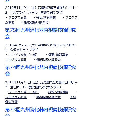
2019年11月9日（土）宮崎県宮崎市橘通西1丁目1-
2 オルブライトホール（宮崎市民プラザ）
​・
プログラム集
・
概要/演題募集
・
プログラ
ム概要
・
機器取扱い講習会
第75回九州消化器内視鏡技師研究
会
2019年5月26日（土）
福岡県久留米市六ツ門町8-
1 久留米シティプラザ
​・
プログラム集​（一部）
・
概要/演題募集
・
プログラム概要
・
機器取扱い講習会
第74回九州消化器内視鏡技師研究
会
2018年11月10日（土）鹿児島県鹿児島市山下町5-
3 宝山ホール（鹿児島県文化センター）
​・
プログラム集（一部）
・
概要/演題募集
・
プログラム概要
・
機器取扱い講習会
・
支部
例会聴講
第73回九州消化器内視鏡技師研究