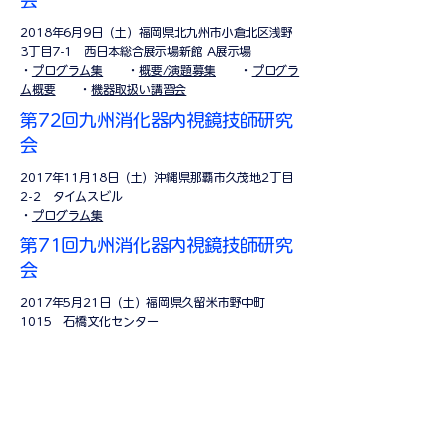
会
2018年6月9日（土）福岡県北九州市小倉北区浅野
3丁目7-1 西日本総合展示場新館 A展示場
​・
プログラム集
・
概要/演題募集
・
プログラ
ム概要
・
機器取扱い講習会
第72回九州消化器内視鏡技師研究
会
2017年11月18日（土）沖縄県那覇市久茂地2丁目
2-2 タイムスビル
​・
プログラム集
第71回九州消化器内視鏡技師研究
会
2017年5月21日（土）福岡県久留米市野中町
1015 石橋文化センター
​・
プログラム集
第12回機器取扱い講習会（実践
編）