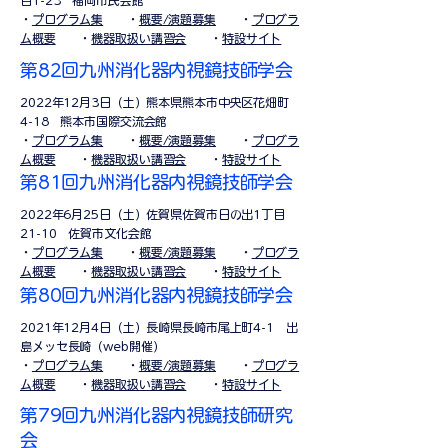
目1-23 福岡市民会館
​・
プログラム集
・
概要/演題募集
・
プログラ
ム概要
・
機器取扱い講習会
・
特設サイト
第82回九州消化器内視鏡技師学会
2022年12月3日（土）熊本県熊本市中央区花畑町
4-18 熊本市国際交流会館
​・
プログラム集
・
概要/演題募集
・
プログラ
ム概要
・
機器取扱い講習会
・
特設サイト
第81回九州消化器内視鏡技師学会
2022年6月25日（土）佐賀県佐賀市日の出1丁目
21-10 佐賀市文化会館
​・
プログラム集
・
概要/演題募集
・
プログラ
ム概要
・
機器取扱い講習会
・
特設サイト
第80回九州消化器内視鏡技師学会
2021年12月4日（土）長崎県長崎市尾上町4-1 出
島メッセ長崎（web開催）
​・
プログラム集
・
概要/演題募集
・
プログラ
ム概要
・
機器取扱い講習会
・
特設サイト
第79回九州消化器内視鏡技師研究
会