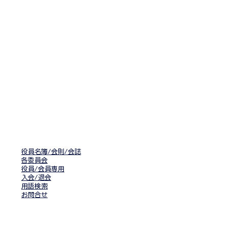
役員名簿/会則/会誌
各委員会
役員/会員専用
入会/退会
用語検索
​お問合せ