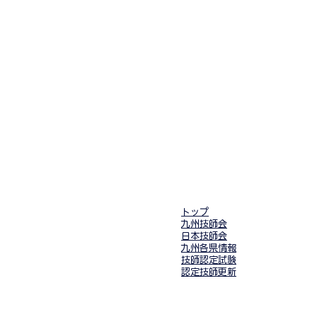
トップ
九州技師会
番地
日本技師会
九州各県情報
多 歳男
技師認定試験
認定技師更新
技師会.