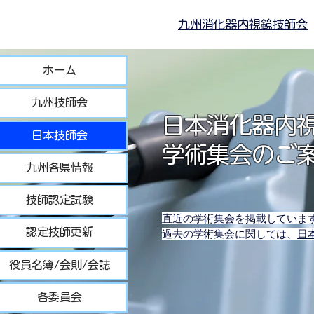
九州消化器内視鏡技師会
ホーム
九州技師会
日本消化器内
日本技師会
学術集会のご
九州各県情報
技師認定試験
直近の学術集会を掲載していま
認定技師更新
過去の学術集会に関しては、
日
役員名簿/会則/会誌
各委員会