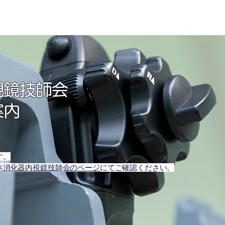
視鏡技師会
案内
す。
本消化器内視鏡技師会のページ
にてご確認ください。